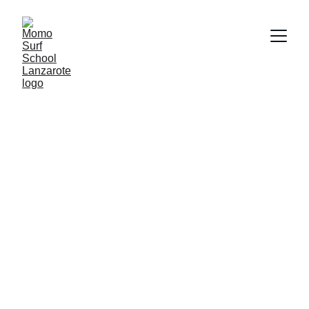
Cours de Surf pour 
Avancés 
Á  Lanzarote
Niveaux AVANCÉ