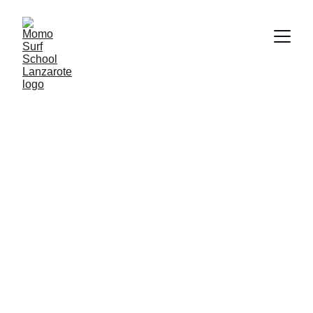
École de Surf à 
Lanzarote
Apprenez à surfer avec des cours de surf en français, à Lanzarote sur 
la Plage de Famara 